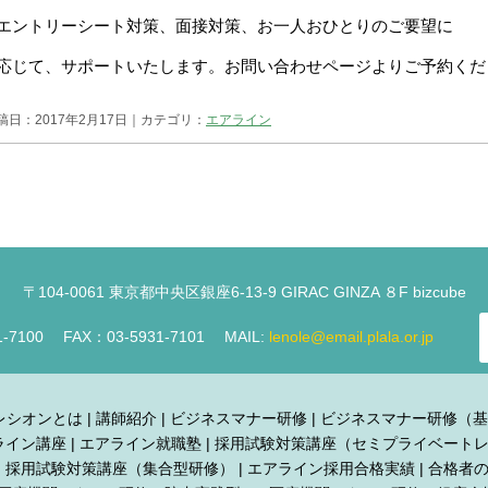
エントリーシート対策、面接対策、お一人おひとりのご要望に
応じて、サポートいたします。お問い合わせページよりご予約くだ
稿日：2017年2月17日｜カテゴリ：
エアライン
〒104-0061 東京都中央区銀座6-13-9 GIRAC GINZA ８F bizcube
1-7100 FAX：03-5931-7101 MAIL:
lenole@email.plala.or.jp
レシオンとは
|
講師紹介
|
ビジネスマナー研修
|
ビジネスマナー研修（基
ライン講座
|
エアライン就職塾
|
採用試験対策講座（セミプライベート
採用試験対策講座（集合型研修）
|
エアライン採用合格実績
|
合格者