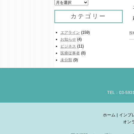
ア
ー
カ
カテゴリー
イ
ブ
エアライン
(159)
投
お知らせ
(4)
ビジネス
(11)
医療従事者
(8)
未分類
(9)
TEL：03-593
ホーム
|
インプ
オン