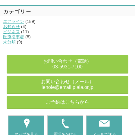
イ
ブ
カテゴリー
エアライン
(159)
お知らせ
(4)
ビジネス
(11)
医療従事者
(8)
未分類
(9)
お問い合わせ（電話）
03-5931-7100
お問い合わせ（メール）
lenole@email.plala.or.jp
ご予約はこちらから
マップを見る
電話をかける
メールで送る