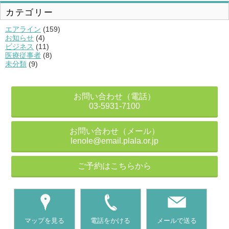
イ
ブ
カテゴリー
エアライン
(159)
お知らせ
(4)
ビジネス
(11)
医療従事者
(8)
未分類
(9)
お問い合わせ（電話）
03-5931-7100
お問い合わせ（メール）
lenole@email.plala.or.jp
ご予約はこちらから
マップを見る
電話をかける
メールで送る