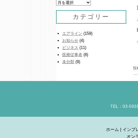
ア
ー
カ
カテゴリー
イ
ブ
エアライン
(159)
お知らせ
(4)
ビジネス
(11)
医療従事者
(8)
未分類
(9)
投
TEL：03-593
ホーム
|
インプ
オン