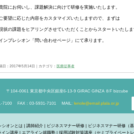
貴院にお伺いし、課題解決に向けて研修を実施いたします。
ご要望に応じた内容をカスタマイズいたしますので、まずは
現状の課題をヒアリングさせていただくことからスタートいたしま
インプレシオン「問い合わせページ」にて承ります。
稿日：2017年5月14日｜カテゴリ：
医療従事者
〒104-0061 東京都中央区銀座6-13-9 GIRAC GINZA ８F bizcube
1-7100 FAX：03-5931-7101 MAIL:
lenole@email.plala.or.jp
レシオンとは
|
講師紹介
|
ビジネスマナー研修
|
ビジネスマナー研修（基
ライン講座
|
エアライン就職塾
|
採用試験対策講座（セミプライベート